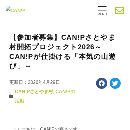
【参加者募集】CAN!Pさとやま
村開拓プロジェクト2026～
CAN!Pが仕掛ける「本気の山遊
び」～
更新日：2026年4月29日
CAN!Pさとやま村
,
CAN!Pの
活動
こんにちは、
CAN!P
の森本です。