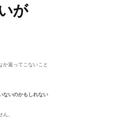
いが
なか返ってこないこと
いないのかもしれない
せん。