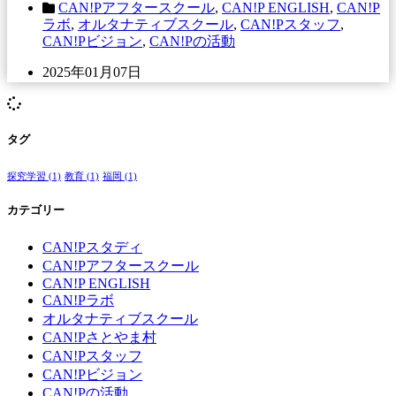
CAN!Pアフタースクール
,
CAN!P ENGLISH
,
CAN!P
ラボ
,
オルタナティブスクール
,
CAN!Pスタッフ
,
CAN!Pビジョン
,
CAN!Pの活動
2025年01月07日
タグ
探究学習
(1)
教育
(1)
福岡
(1)
カテゴリー
CAN!Pスタディ
CAN!Pアフタースクール
CAN!P ENGLISH
CAN!Pラボ
オルタナティブスクール
CAN!Pさとやま村
CAN!Pスタッフ
CAN!Pビジョン
CAN!Pの活動